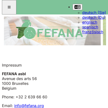
deutsch (Sie)
deutsch (Du)
englisch
spanisch
französisch
Impressum
FEFANA asbl
Avenue des arts 56
1000 Bruxelles
Belgium
Phone: +32 2 639 66 60
Email:
info@fefana.org